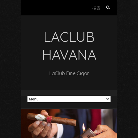
搜
索
：
LACLUB
HAVANA
LaClub Fine Cigar