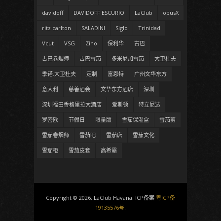
davidoff
DAVIDOFF ESCURIO
LaClub
opusX
ritz carlton
SALADINI
Siglo
Trinidad
Vcut
VSG
Zino
保利华
古巴
古巴卷烟师
古巴雪茄
多米尼加雪茄
大卫杜夫
季诺.大卫杜夫
定制
富恩特
广州文华东方
意大利
慈善酒会
文华东方酒店
深圳
深圳福田香格里拉大酒店
爱斯顿
特立尼达
罗密欧
节假日
限量版
雪茄保湿盒
雪茄剪
雪茄卷烟师
雪茄吧
雪茄店
雪茄文化
雪茄柜
雪茄皮套
高希霸
Copyright © 2026, LaClub Havana. ICP备案
粤ICP备
19135576号
.