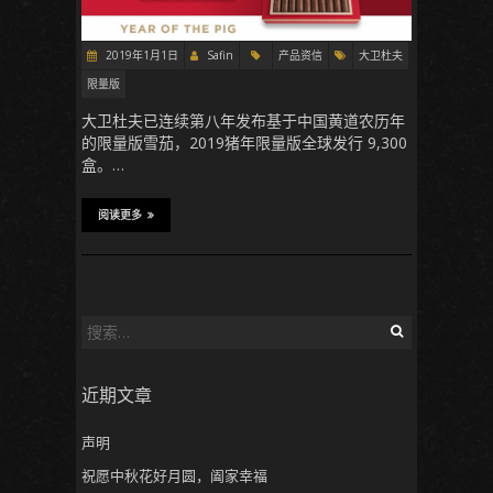
2019年1月1日
Safin
产品资信
大卫杜夫
限量版
大卫杜夫已连续第八年发布基于中国黄道农历年
的限量版雪茄，2019猪年限量版全球发行 9,300
盒。…
阅读更多
搜
索
：
近期文章
声明
祝愿中秋花好月圆，阖家幸福