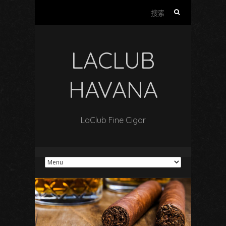
搜
索
：
LACLUB
HAVANA
LaClub Fine Cigar