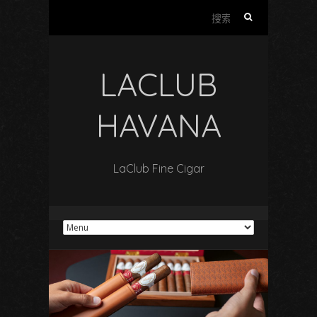
搜
索
：
LACLUB
HAVANA
LaClub Fine Cigar