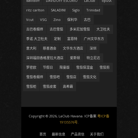
davidoff
DAVIDOFF ESCURIO
LaClub
opusX
ritz carlton
SALADINI
Siglo
Trinidad
Vcut
VSG
Zino
保利华
古巴
古巴卷烟师
古巴雪茄
多米尼加雪茄
大卫杜夫
季诺.大卫杜夫
定制
富恩特
广州文华东方
意大利
慈善酒会
文华东方酒店
深圳
深圳福田香格里拉大酒店
爱斯顿
特立尼达
罗密欧
节假日
限量版
雪茄保湿盒
雪茄剪
雪茄卷烟师
雪茄吧
雪茄店
雪茄文化
雪茄柜
雪茄皮套
高希霸
Copyright © 2026, LaClub Havana. ICP备案
粤ICP备
19135576号
.
首页
最新信息
产品资信
关于我们