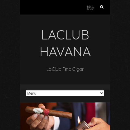
搜
索
：
LACLUB
HAVANA
LaClub Fine Cigar