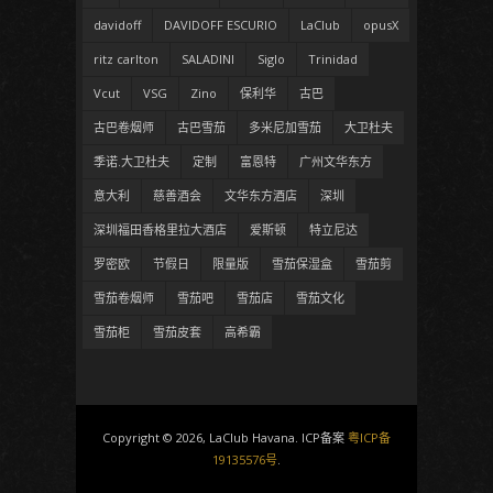
davidoff
DAVIDOFF ESCURIO
LaClub
opusX
ritz carlton
SALADINI
Siglo
Trinidad
Vcut
VSG
Zino
保利华
古巴
古巴卷烟师
古巴雪茄
多米尼加雪茄
大卫杜夫
季诺.大卫杜夫
定制
富恩特
广州文华东方
意大利
慈善酒会
文华东方酒店
深圳
深圳福田香格里拉大酒店
爱斯顿
特立尼达
罗密欧
节假日
限量版
雪茄保湿盒
雪茄剪
雪茄卷烟师
雪茄吧
雪茄店
雪茄文化
雪茄柜
雪茄皮套
高希霸
Copyright © 2026, LaClub Havana. ICP备案
粤ICP备
19135576号
.