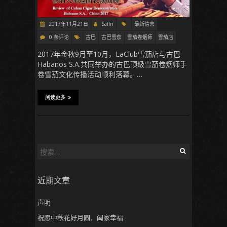
2017年11月21日
Safin
最新信息
0 条评论
古巴
古巴雪茄
雪茄卷烟师
雪茄店
2017年金秋9月至10月，LaClub雪茄店与古巴
Habanos S.A.共同举办的古巴顶级雪茄卷烟师手
卷雪茄文化传播活动顺利落幕。…
阅读更多
搜
索
：
近期文章
声明
祝愿中秋花好月圆，阖家幸福