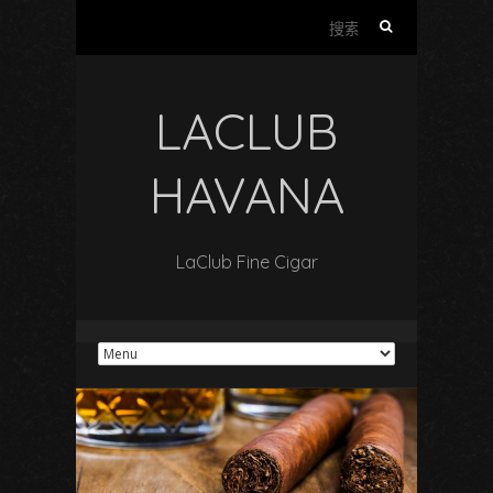
搜
索
：
LACLUB
HAVANA
LaClub Fine Cigar