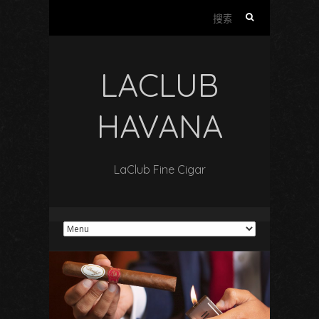
搜
索
：
LACLUB
HAVANA
LaClub Fine Cigar